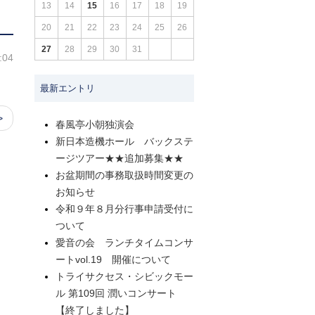
13
14
15
16
17
18
19
20
21
22
23
24
25
26
27
28
29
30
31
:04
最新エントリ
>
春風亭小朝独演会
新日本造機ホール バックステ
ージツアー★★追加募集★★
お盆期間の事務取扱時間変更の
お知らせ
令和９年８月分行事申請受付に
ついて
愛音の会 ランチタイムコンサ
ートvol.19 開催について
トライサクセス・シビックモー
ル 第109回 潤いコンサート
【終了しました】