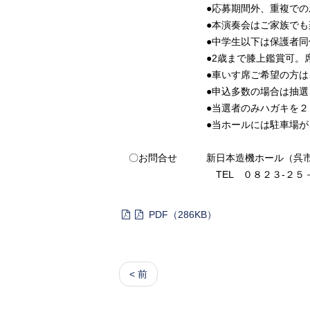
●応募期間外、重複でのお申込
●本演奏会はご家族でも楽しめる
●中学生以下は保護者同
●2歳まで膝上鑑賞可。席がい
●車いす席ご希望の方は、備考欄
●申込多数の場合は抽選とな
●当選者のみハガキを２０２５年
●当ホールには駐車場がございま
〇お問合せ 新日本造機ホール（呉市
TEL ０８２３-２５－０
PDF（286KB）
< 前