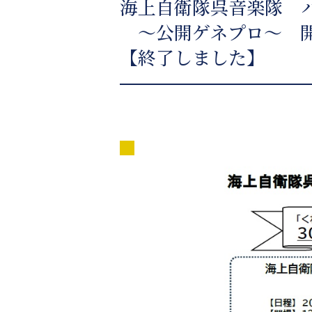
海上自衛隊呉音楽隊 
～公開ゲネプロ～ 開
【終了しました】