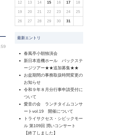
12
13
14
15
16
17
18
19
20
21
22
23
24
25
26
27
28
29
30
31
最新エントリ
:59
春風亭小朝独演会
新日本造機ホール バックステ
ージツアー★★追加募集★★
お盆期間の事務取扱時間変更の
お知らせ
令和９年８月分行事申請受付に
ついて
愛音の会 ランチタイムコンサ
ートvol.19 開催について
トライサクセス・シビックモー
ル 第109回 潤いコンサート
【終了しました】