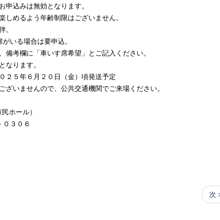
みは無効となります。
よう年齢制限はございません。
伴。
る場合は要申込。
に「車いす席希望」とご記入ください。
ります。
６月２０日（金）頃発送予定
せんので、公共交通機関でご来場ください。
民ホール）
３０６
次 