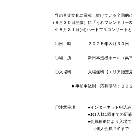
呉の音楽文化に貢献し続けている全国的に
（８月３０日開催）に「くれフレンドリー
※８月３１日(日)ハートフルコンサート
〇日 時 ２０２５年８月３０日（土
〇場 所 新日本造機ホール（呉市
〇入場料 入場無料【エリア指定
▶事前申込制 応募期間：２０２５年
〇注意事項 ●インターネット申込みま
●お1人様1回までの応募とさ
●会員種別により入場できる最大
（個人会員２名まで、グループ