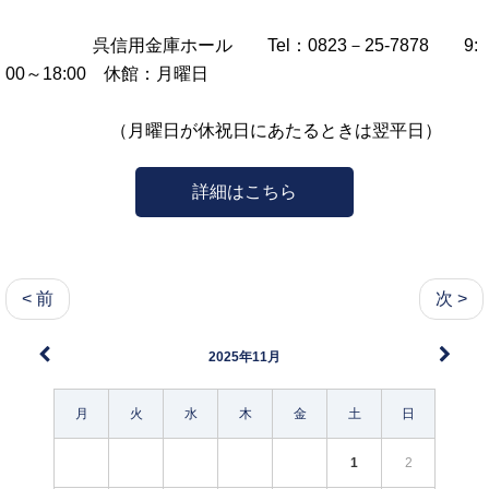
呉信用金庫ホール Tel：0823－25‐7878 9:
00～18:00 休館：月曜日
（月曜日が休祝日にあたるときは翌平日）
詳細はこちら
< 前
次 >
2025年11月
月
火
水
木
金
土
日
1
2