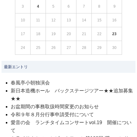
3
4
5
6
7
8
9
10
11
12
13
14
15
16
17
18
19
20
21
22
23
24
25
26
27
28
29
30
最新エントリ
春風亭小朝独演会
新日本造機ホール バックステージツアー★★追加募集
★★
お盆期間の事務取扱時間変更のお知らせ
令和９年８月分行事申請受付について
愛音の会 ランチタイムコンサートvol.19 開催につい
て