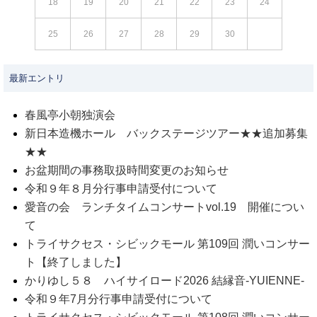
18
19
20
21
22
23
24
25
26
27
28
29
30
最新エントリ
春風亭小朝独演会
新日本造機ホール バックステージツアー★★追加募集
★★
お盆期間の事務取扱時間変更のお知らせ
令和９年８月分行事申請受付について
愛音の会 ランチタイムコンサートvol.19 開催につい
て
トライサクセス・シビックモール 第109回 潤いコンサー
ト【終了しました】
かりゆし５８ ハイサイロード2026 結縁音-YUIENNE-
令和９年7月分行事申請受付について