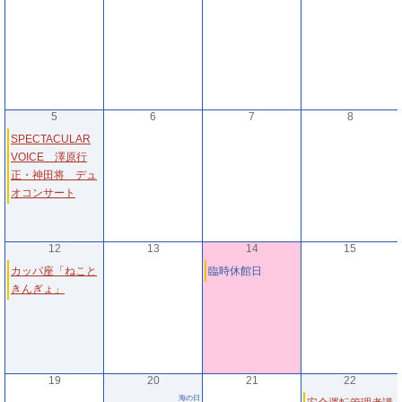
5
6
7
8
SPECTACULAR
VOICE 澤原行
正・神田将 デュ
オコンサート
12
13
14
15
カッパ座「ねこと
臨時休館日
きんぎょ」
19
20
21
22
海の日