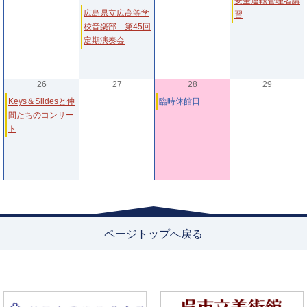
安全運転管理者講
広島県立広高等学
習
校音楽部 第45回
定期演奏会
26
27
28
29
Keys＆Slidesと仲
臨時休館日
間たちのコンサー
ト
ページトップへ戻る