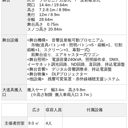
舞台
区分 プロセニアム形式 / 反射板形式
間口 14.4m / 19.64m
高さ 7.2-8.1m / 8.98m
奥行 12m / 8.9m
全幅 28.64m
舞台高さ 0.75m
スノコ高さ 20.84m
舞台設備
<舞台機構> 音響反射板可動プロセニアム
吊物(道具バトン×8・照明バトン×5・緞帳×1、引割
緞帳×1、スクリーン×1、幕類一式)
前舞台迫り、エアキャスター式ワゴン
<舞台照明> 電源容量240kVA、照明操作卓、DMX、
イーサネット調光回路、ND回路、直回路、持込電源盤
<舞台音響> デジタル音響調整卓、持込電源盤
<舞台映像> DLPプロジェクター
<他設備> 残響可変装置・赤外線補聴支援システム
大道具搬入
搬入ヤード 幅3.4m 高さ9.8m
口
(※高さ制限 搬入車両入口 3.7m )
広さ
収容人員
付属設備
主催者控室
9.0 ㎡
4人