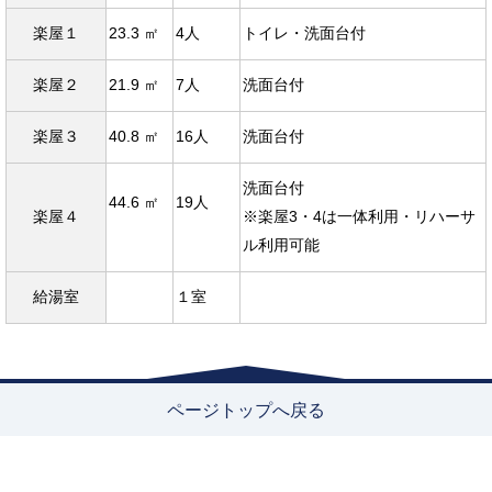
楽屋１
23.3 ㎡
4人
トイレ・洗面台付
楽屋２
21.9 ㎡
7人
洗面台付
楽屋３
40.8 ㎡
16人
洗面台付
洗面台付
44.6 ㎡
19人
楽屋４
※楽屋3・4は一体利用・リハーサ
ル利用可能
給湯室
１室
ページトップへ戻る