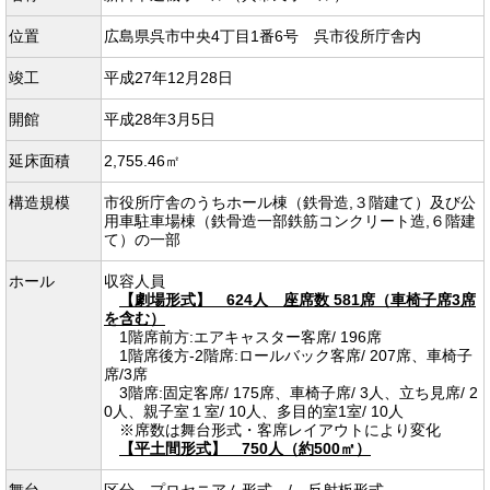
位置
広島県呉市中央4丁目1番6号 呉市役所庁舎内
竣工
平成27年12月28日
開館
平成28年3月5日
延床面積
2,755.46㎡
構造規模
市役所庁舎のうちホール棟（鉄骨造,３階建て）及び公
用車駐車場棟（鉄骨造一部鉄筋コンクリート造,６階建
て）の一部
ホール
収容人員
【劇場形式】 624人 座席数 581席（車椅子席3席
を含む）
1階席前方:エアキャスター客席/ 196席
1階席後方-2階席:ロールバック客席/ 207席、車椅子
席/3席
3階席:固定客席/ 175席、車椅子席/ 3人、立ち見席/ 2
0人、親子室１室/ 10人、多目的室1室/ 10人
※席数は舞台形式・客席レイアウトにより変化
【平土間形式】 750人（約500㎡）