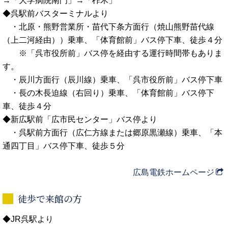
→「大学病院南門」→「柞木」
◆呉駅前バスターミナルより
・北原・熊野営業所・苗代下条方面行（焼山熊野苗代線
（上二河経由））乗車、「体育館前」バス停下車、徒歩４分
※「呉市役所前」バス停を経由する運行時間帯もありま
す。
・辰川方面行（辰川線）乗車、「呉市役所前」バス停下車
・長の木長迫線（右回り）乗車、「体育館前」バス停下
車、徒歩４分
◆新広駅前「広市民センター」バス停より
・呉駅前方面行（広仁方線または郷原黒瀬線）乗車、「本
通四丁目」バス停下車、徒歩５分
広島電鉄ホームページ
徒歩で来館の方
◆JR呉駅より