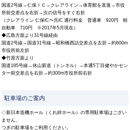
国道2号線→仁保ＩＣ→クレアライン→体育館を直進→市役
所前交差点を右折→次の信号をすぐ右折
（クレアライン 仁保IC〜呉IC 通行料金 普通車 920円 軽
自動車 710円 ※2017年5月現在）
◆広島方面より31号線経由
国道2号線→国道31号線→昭和橋西詰交差点を左折→約600m
市役所前左折
◆竹原方面より
国道185号線→休山新道（トンネル）→本通5丁目健やかセン
ター前交差点を右折→約300m市役所前右折
駐車場のご案内
◇新日本造機ホール（くれ絆ホール）の専用駐車場はござい
ません。
つぎの駐車場をご利用ください。