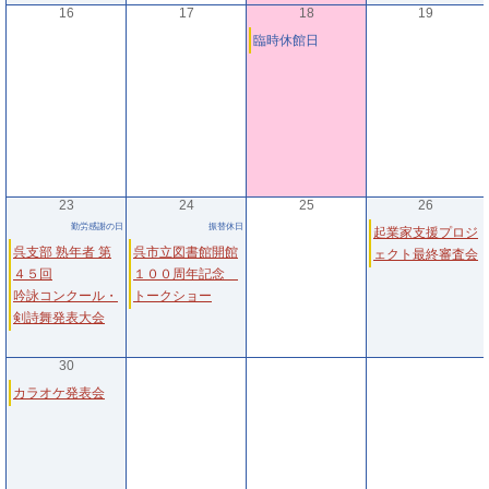
16
17
18
19
臨時休館日
23
24
25
26
勤労感謝の日
振替休日
起業家支援プロジ
呉支部 熟年者 第
呉市立図書館開館
ェクト最終審査会
４５回
１００周年記念
吟詠コンクール・
トークショー
剣詩舞発表大会
30
カラオケ発表会