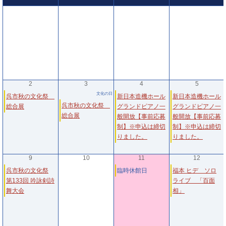
2
3
4
5
文化の日
呉市秋の文化祭
新日本造機ホール
新日本造機ホール
呉市秋の文化祭
総合展
グランドピアノ一
グランドピアノ一
総合展
般開放【事前応募
般開放【事前応募
制】※申込は締切
制】※申込は締切
りました。
りました。
9
10
11
12
呉市秋の文化祭
臨時休館日
福本 ヒデ ソロ
第133回 吟詠剣詩
ライブ 「百面
舞大会
相」